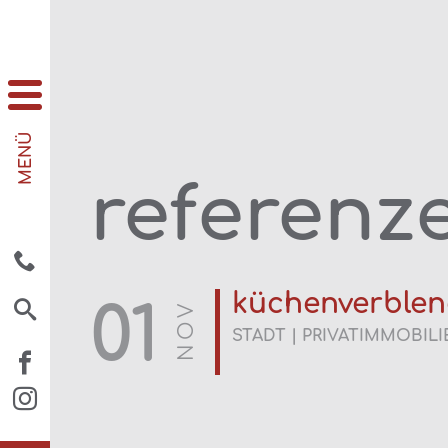
MENÜ
referenz
küchenverble
01
NOV
STADT | PRIVATIMMOBILI