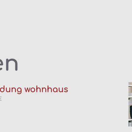
en
ndung wohnhaus
E