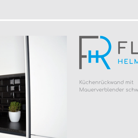
Küchenrückwand mit
Mauerverblender schwa